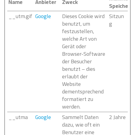
Name
Anbieter
Zweck
Speicherd
__utm.gif
Google
Dieses Cookie wird
Sitzun
benutzt, um
g
festzustellen,
welche Art von
Gerät oder
Browser-Software
der Besucher
benutzt – dies
erlaubt der
Website
dementsprechend
formatiert zu
werden.
__utma
Google
Sammelt Daten
2 Jahre
dazu, wie oft ein
Benutzer eine