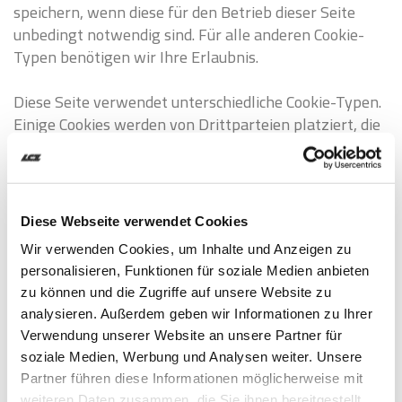
speichern, wenn diese für den Betrieb dieser Seite
unbedingt notwendig sind. Für alle anderen Cookie-
Typen benötigen wir Ihre Erlaubnis.
Diese Seite verwendet unterschiedliche Cookie-Typen.
Einige Cookies werden von Drittparteien platziert, die
auf unseren Seiten erscheinen.
Ihre Einwilligung trifft auf die folgenden Domains zu:
lcz.ch
Diese Webseite verwendet Cookies
Ihr aktueller Zustand: Ablehnen.
Wir verwenden Cookies, um Inhalte und Anzeigen zu
Einwilligung ändern
personalisieren, Funktionen für soziale Medien anbieten
zu können und die Zugriffe auf unsere Website zu
Die Cookie-Erklärung wurde das letzte Mal am
analysieren. Außerdem geben wir Informationen zu Ihrer
11/07/2026 von
Cookiebot
aktualisiert:
Verwendung unserer Website an unsere Partner für
soziale Medien, Werbung und Analysen weiter. Unsere
Notwendig (5)
Partner führen diese Informationen möglicherweise mit
weiteren Daten zusammen, die Sie ihnen bereitgestellt