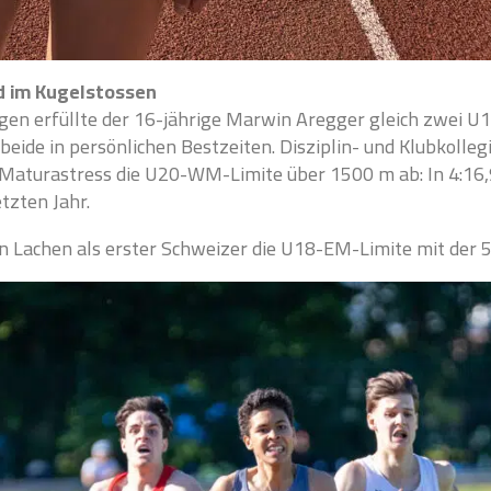
nd im Kugelstossen
ngen erfüllte der 16-jährige Marwin Aregger gleich zwei 
beide in persönlichen Bestzeiten. Disziplin- und Klubkolleg
Maturastress die U20-WM-Limite über 1500 m ab: In 4:16,9
tzten Jahr.
n Lachen als erster Schweizer die U18-EM-Limite mit der 