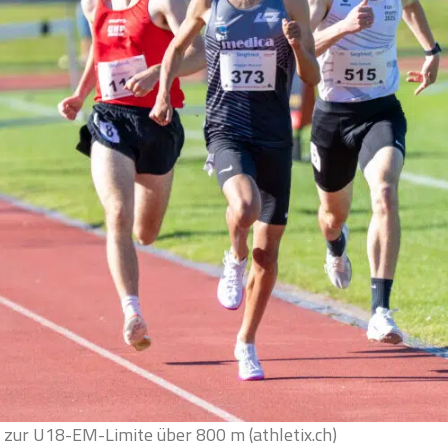
zur U18-EM-Limite über 800 m (athletix.ch)