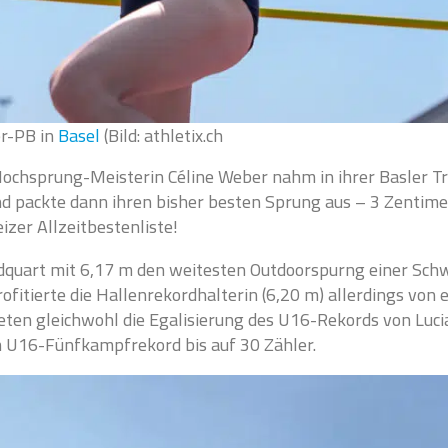
er-PB in
Basel
(Bild: athletix.ch
Hochsprung-Meisterin Céline Weber nahm in ihrer Basler Tr
nd packte dann ihren bisher besten Sprung aus – 3 Zentime
izer Allzeitbestenliste!
ndquart mit 6,17 m den weitesten Outdoorspurng einer Sch
rofitierte die Hallenrekordhalterin (6,20 m) allerdings von
eten gleichwohl die Egalisierung des U16-Rekords von Luci
 U16-Fünfkampfrekord bis auf 30 Zähler.