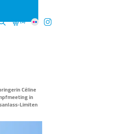
(0)
ringerin Céline
ampfmeeting in
sanlass-Limiten