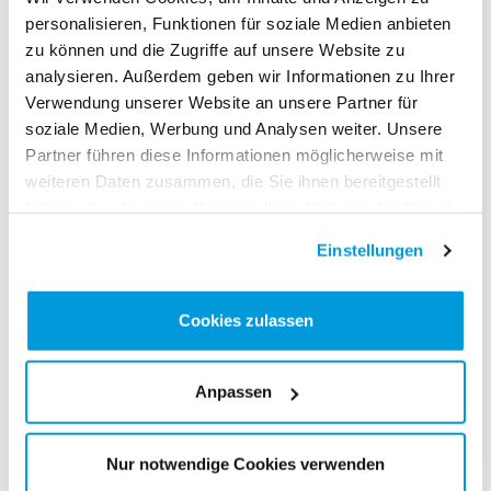
und Nachteile.
personalisieren, Funktionen für soziale Medien anbieten
zu können und die Zugriffe auf unsere Website zu
analysieren. Außerdem geben wir Informationen zu Ihrer
Verwendung unserer Website an unsere Partner für
soziale Medien, Werbung und Analysen weiter. Unsere
Partner führen diese Informationen möglicherweise mit
weiteren Daten zusammen, die Sie ihnen bereitgestellt
haben oder die sie im Rahmen Ihrer Nutzung der Dienste
gesammelt haben.
Einstellungen
Marco Aeschlimann (Bild: Weltklasse Zürich)
Cookies zulassen
Als Wettkampfleiter des berühmten LCZ-
Meetings «Weltklasse Zürich» kannst du
Anpassen
uns sicher sagen, ob sich die Schweizer
Medaillen auch in einem höheren
Zuschauerinteresse niederschlagen, und
Nur notwendige Cookies verwenden