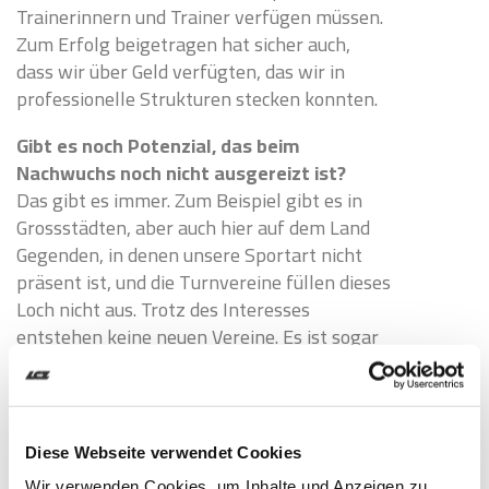
Trainerinnern und Trainer verfügen müssen.
Zum Erfolg beigetragen hat sicher auch,
dass wir über Geld verfügten, das wir in
professionelle Strukturen stecken konnten.
Gibt es noch Potenzial, das beim
Nachwuchs noch nicht ausgereizt ist?
Das gibt es immer. Zum Beispiel gibt es in
Grossstädten, aber auch hier auf dem Land
Gegenden, in denen unsere Sportart nicht
präsent ist, und die Turnvereine füllen dieses
Loch nicht aus. Trotz des Interesses
entstehen keine neuen Vereine. Es ist sogar
umgekehrt, dass sich immer mehr Vereine zu
Leichtathletik-Gemeinschaften
zusammenschliessen wie hier vor mehreren
Jahren zur LG Oberbaselbiet. In ihr wurde
Diese Webseite verwendet Cookies
auch ich gross. Konzentrationen haben Vor-
Wir verwenden Cookies, um Inhalte und Anzeigen zu