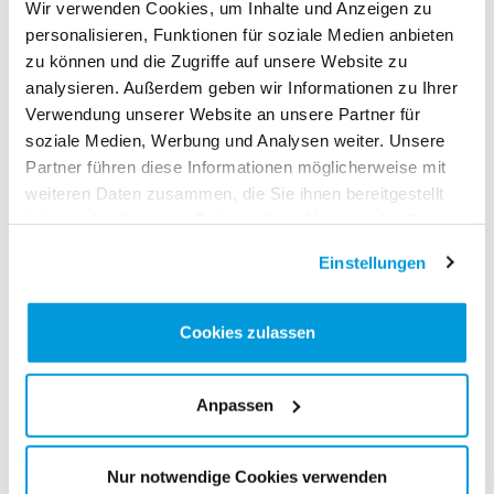
Wir verwenden Cookies, um Inhalte und Anzeigen zu
3. Forqan Hashemi 10,11
personalisieren, Funktionen für soziale Medien anbieten
W13 (60 m)
zu können und die Zugriffe auf unsere Website zu
2. Naroa Márquez 8,05
analysieren. Außerdem geben wir Informationen zu Ihrer
Verwendung unserer Website an unsere Partner für
M13 (60 m)
soziale Medien, Werbung und Analysen weiter. Unsere
2. Kiyan Ledergerber 7,99
Partner führen diese Informationen möglicherweise mit
3. Abraham Mahendra 8,01
weiteren Daten zusammen, die Sie ihnen bereitgestellt
haben oder die sie im Rahmen Ihrer Nutzung der Dienste
W12 (60 m)
gesammelt haben.
2. Lea Karrer 8,57
Einstellungen
W11 (60 m)
Cookies zulassen
1. Sophia Victoria Mathis 8,49
3. Ema Sanjic 8,89
Anpassen
M11 (60 m)
1. Yannis Baumann 8,62
Nur notwendige Cookies verwenden