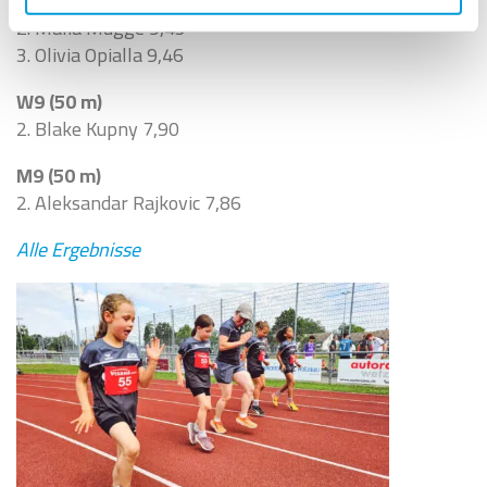
W10 (60 m)
2. Malia Mügge 9,45
3. Olivia Opialla 9,46
W9 (50 m)
2. Blake Kupny 7,90
M9 (50 m)
2. Aleksandar Rajkovic 7,86
Alle Ergebnisse