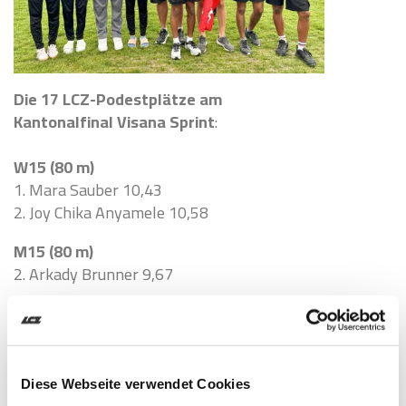
Die 17 LCZ-Podestplätze am
Kantonalfinal Visana Sprint
:
W15 (80 m)
1. Mara Sauber 10,43
2. Joy Chika Anyamele 10,58
M15 (80 m)
2. Arkady Brunner 9,67
W14 (80 m)
1. Vanessa Schelbert 10,29
M14 (80 m)
Diese Webseite verwendet Cookies
1. Adrian Köchler 10,00