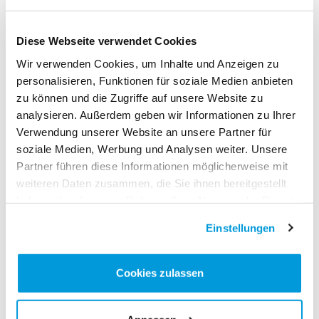
Ashik Begum, 100 m/200 m
Francis Birri, Diskus
Diese Webseite verwendet Cookies
Natalia Issler, 800 m
Wir verwenden Cookies, um Inhalte und Anzeigen zu
Christa Temeng, Kugel
personalisieren, Funktionen für soziale Medien anbieten
Fiona von Flüe, 800 m/1500 m
zu können und die Zugriffe auf unsere Website zu
Céline Weber, Hoch
analysieren. Außerdem geben wir Informationen zu Ihrer
WM in Tokio (JPN/13.-21. September)
Verwendung unserer Website an unsere Partner für
Angelica Moser, Stab
soziale Medien, Werbung und Analysen weiter. Unsere
Partner führen diese Informationen möglicherweise mit
(SwA/MAS)
weiteren Daten zusammen, die Sie ihnen bereitgestellt
haben oder die sie im Rahmen Ihrer Nutzung der Dienste
gesammelt haben.
Einstellungen
Ähnliche Artikel
Cookies zulassen