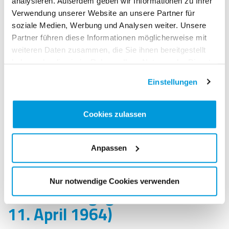
analysieren. Außerdem geben wir Informationen zu Ihrer
Verwendung unserer Website an unsere Partner für
soziale Medien, Werbung und Analysen weiter. Unsere
Partner führen diese Informationen möglicherweise mit
weiteren Daten zusammen, die Sie ihnen bereitgestellt
haben oder die sie im Rahmen Ihrer Nutzung der Dienste
gesammelt haben.
*Das ganze Gespräch mit Patrick Sang gibt es
Einstellungen
in der aktuellen Ausgabe (3/2024) des
Schweizer Sportmagazins
«FIT for LIFE»
Cookies zulassen
Bilder:
NN Running Team (Kenia), Weltklasse
Zürich (Reg Brügger), Dieter Baumgartner
Anpassen
(SVM-Final 1998), Manuel Stocker
(Greifenseelauf 1999)
Nur notwendige Cookies verwenden
Patrick Sang (geb. am
11. April 1964)