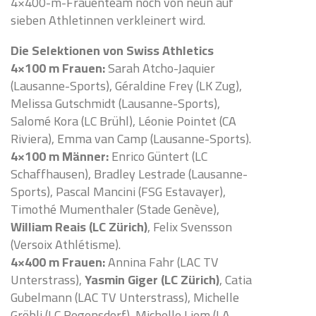
4×400-m-Frauenteam noch von neun auf
sieben Athletinnen verkleinert wird.
Die Selektionen von Swiss Athletics
4×100 m Frauen:
Sarah Atcho-Jaquier
(Lausanne-Sports), Géraldine Frey (LK Zug),
Melissa Gutschmidt (Lausanne-Sports),
Salomé Kora (LC Brühl), Léonie Pointet (CA
Riviera), Emma van Camp (Lausanne-Sports).
4×100 m Männer:
Enrico Güntert (LC
Schaffhausen), Bradley Lestrade (Lausanne-
Sports), Pascal Mancini (FSG Estavayer),
Timothé Mumenthaler (Stade Genève),
William Reais (LC Zürich)
, Felix Svensson
(Versoix Athlétisme).
4×400 m Frauen:
Annina Fahr (LAC TV
Unterstrass),
Yasmin Giger (LC Zürich)
, Catia
Gubelmann (LAC TV Unterstrass), Michelle
Gröbli (LC Regensdorf), Michelle Liem (LA