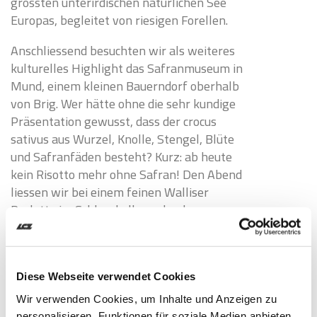
grössten unterirdischen natürlichen See
Europas, begleitet von riesigen Forellen.
Anschliessend besuchten wir als weiteres
kulturelles Highlight das Safranmuseum in
Mund, einem kleinen Bauerndorf oberhalb
von Brig. Wer hätte ohne die sehr kundige
Präsentation gewusst, dass der crocus
sativus aus Wurzel, Knolle, Stengel, Blüte
und Safranfäden besteht? Kurz: ab heute
kein Risotto mehr ohne Safran! Den Abend
liessen wir bei einem feinen Walliser
Raclette im Schlosskeller nahe des
Stockalperpalastes ausklingen.
Furka-Oberalp-Dampfbahn als
landschaftlicher Höhepunkt
Diese Webseite verwendet Cookies
Den landschaftlichen Höhepunkt unserer
Wir verwenden Cookies, um Inhalte und Anzeigen zu
vergnüglichen Reise erlebten wir am dritten
personalisieren, Funktionen für soziale Medien anbieten