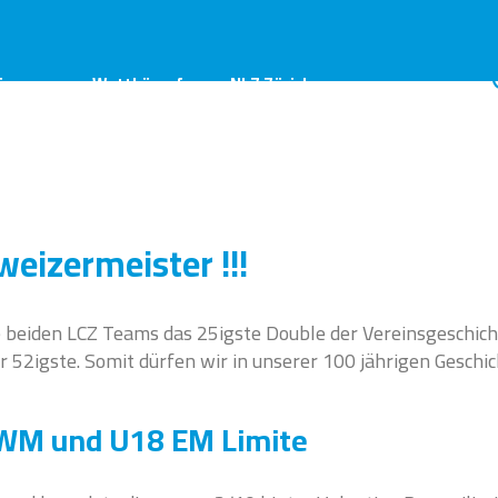
ings
Wettkämpfe
NLZ Zürich
eizermeister !!!
e beiden LCZ Teams das 25igste Double der Vereinsgeschich
er 52igste. Somit dürfen wir in unserer 100 jährigen Geschic
0 WM und U18 EM Limite