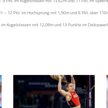
– 9 Pkt. im Kugelstossen mit 13,62m und 11 Pkt. im Speer
!! – 12 Pkt. im Hochsprung mit 1,90m und 6 Pkt. über 110
 im Kugelstossen mit 12,08m und 13 Punkte im Diskuswer