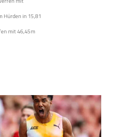
werfen mit
m Hürden in 15,81
fen mit 46,45m