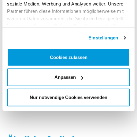
soziale Medien, Werbung und Analysen weiter. Unsere
E-Mail
*
Partner führen diese Informationen möglicherweise mit
weiteren Daten zusammen, die Sie ihnen bereitgestellt
haben oder die sie im Rahmen Ihrer Nutzung der Dienste
gesammelt haben.
Einstellungen
Gönnerbeitrag 2021
*
Ich möchte den LCZ mit dem folgenden
Cookies zulassen
Gönnerbeitrag untersützten:
Anpassen
Absenden
Nur notwendige Cookies verwenden